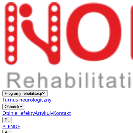
Programy rehabilitacji
Turnus neurologiczny
Ośrodek
Opinie i efekty
Artykuły
Kontakt
PL
PL
EN
DE