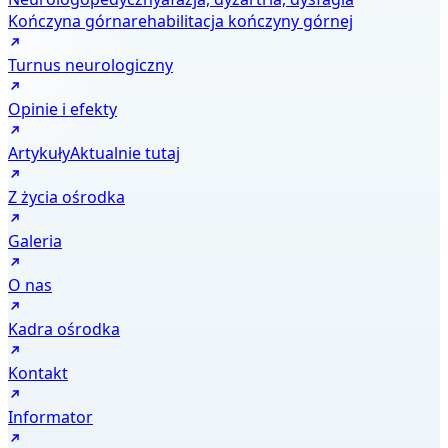
Kończyna górna
rehabilitacja kończyny górnej
Turnus neurologiczny
Opinie i efekty
Artykuły
Aktualnie tutaj
Z życia ośrodka
Galeria
O nas
Kadra ośrodka
Kontakt
Informator