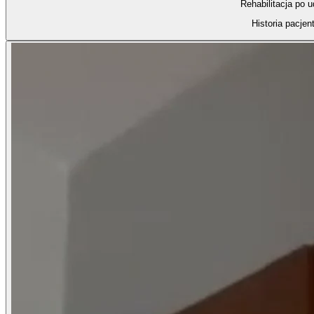
Rehabilitacja po 
Historia pacjen