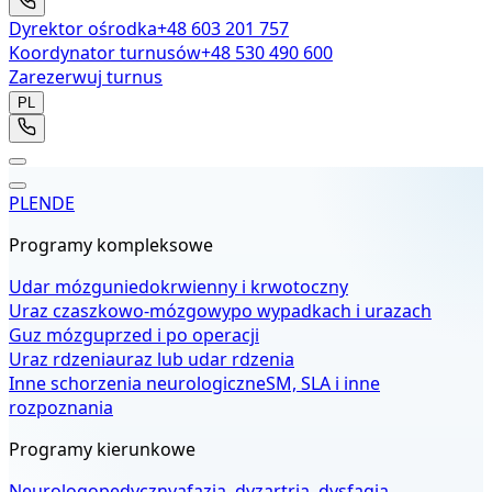
Dyrektor ośrodka
+48 603 201 757
Koordynator turnusów
+48 530 490 600
Zarezerwuj turnus
PL
PL
EN
DE
Programy kompleksowe
Udar mózgu
niedokrwienny i krwotoczny
Uraz czaszkowo-mózgowy
po wypadkach i urazach
Guz mózgu
przed i po operacji
Uraz rdzenia
uraz lub udar rdzenia
Inne schorzenia neurologiczne
SM, SLA i inne
rozpoznania
Programy kierunkowe
Neurologopedyczny
afazja, dyzartria, dysfagia