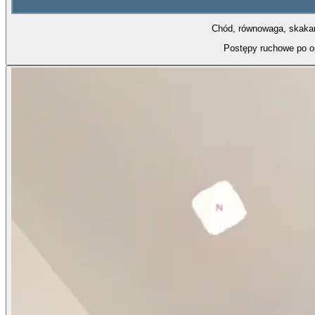
Chód, równowaga, skakani
Postępy ruchowe po o