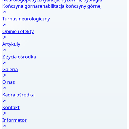
Kończyna górna
rehabilitacja kończyny górnej
Turnus neurologiczny
Opinie i efekty
Artykuły
Z życia ośrodka
Galeria
O nas
Kadra ośrodka
Kontakt
Informator