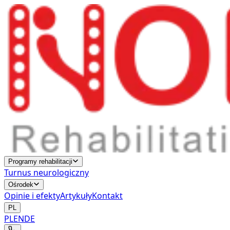
Programy rehabilitacji
Turnus neurologiczny
Ośrodek
Opinie i efekty
Artykuły
Kontakt
PL
PL
EN
DE