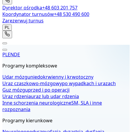
Dyrektor ośrodka
+48 603 201 757
Koordynator turnusów
+48 530 490 600
Zarezerwuj turnus
PL
PL
EN
DE
Programy kompleksowe
Udar mózgu
niedokrwienny i krwotoczny
Uraz czaszkowo-mózgowy
po wypadkach i urazach
Guz mózgu
przed i po operacji
Uraz rdzenia
uraz lub udar rdzenia
Inne schorzenia neurologiczne
SM, SLA i inne
rozpoznania
Programy kierunkowe
Neurologopedyczny
afazja, dyzartria, dysfagia