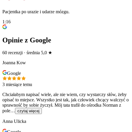
Pacjentka po urazie i udarze mózgu.
1:16
Opinie z Google
60
recenzji
·
średnia
5,0
★
Joanna Kow
Google
3 miesiące temu
Chciałabym napisać wiele, ale nie wiem, czy wystarczy słów, żeby
opisać to miejsce. Wszystko jest tak, jak człowiek chcący walczyć o
sprawność by sobie życzył. Mój tata trafił do ośrodka Norman z
pole…
czytaj więcej
Anna Ulicka
Google