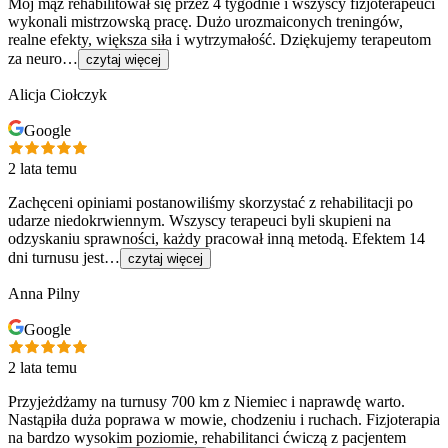
Mój mąż rehabilitował się przez 4 tygodnie i wszyscy fizjoterapeuci
wykonali mistrzowską pracę. Dużo urozmaiconych treningów,
realne efekty, większa siła i wytrzymałość. Dziękujemy terapeutom
za neuro…
czytaj więcej
Alicja Ciołczyk
Google
2 lata temu
Zachęceni opiniami postanowiliśmy skorzystać z rehabilitacji po
udarze niedokrwiennym. Wszyscy terapeuci byli skupieni na
odzyskaniu sprawności, każdy pracował inną metodą. Efektem 14
dni turnusu jest…
czytaj więcej
Anna Pilny
Google
2 lata temu
Przyjeżdżamy na turnusy 700 km z Niemiec i naprawdę warto.
Nastąpiła duża poprawa w mowie, chodzeniu i ruchach. Fizjoterapia
na bardzo wysokim poziomie, rehabilitanci ćwiczą z pacjentem