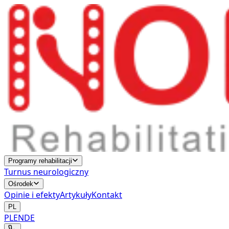
Programy rehabilitacji
Turnus neurologiczny
Ośrodek
Opinie i efekty
Artykuły
Kontakt
PL
PL
EN
DE