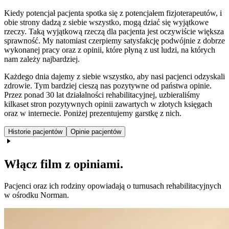
Kiedy potencjał pacjenta spotka się z potencjałem fizjoterapeutów, i
obie strony dadzą z siebie wszystko, mogą dziać się wyjątkowe
rzeczy. Taką wyjątkową rzeczą dla pacjenta jest oczywiście większa
sprawność. My natomiast czerpiemy satysfakcję podwójnie z dobrze
wykonanej pracy oraz z opinii, które płyną z ust ludzi, na których
nam zależy najbardziej.
Każdego dnia dajemy z siebie wszystko, aby nasi pacjenci odzyskali
zdrowie. Tym bardziej cieszą nas pozytywne od państwa opinie.
Przez ponad 30 lat działalności rehabilitacyjnej, uzbieraliśmy
kilkaset stron pozytywnych opinii zawartych w złotych księgach
oraz w internecie. Poniżej prezentujemy garstkę z nich.
Historie pacjentów
Opinie pacjentów
Włącz film z opiniami.
Pacjenci oraz ich rodziny opowiadają o turnusach rehabilitacyjnych
w ośrodku Norman.