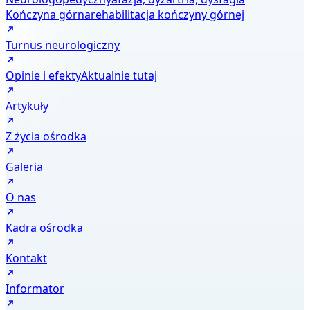
Kończyna górna
rehabilitacja kończyny górnej
Turnus neurologiczny
Opinie i efekty
Aktualnie tutaj
Artykuły
Z życia ośrodka
Galeria
O nas
Kadra ośrodka
Kontakt
Informator