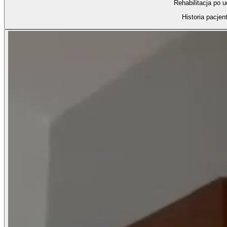
Rehabilitacja po 
Historia pacjen