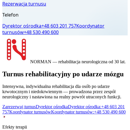
Rezerwacja turnusu
Telefon
Dyrektor ośrodka
+48 603 201 757
Koordynator
turnusów
+48 530 490 600
NORMAN
— rehabilitacja neurologiczna od 30 lat.
Turnus rehabilitacyjny po udarze mózgu
Intensywna, indywidualna rehabilitacja dla osób po udarze
krwotocznym i niedokrwiennym — prowadzona przez zespół
neurologiczny i nastawiona na realny powrót utraconych funkcji.
Zarezerwuj turnus
Dyrektor ośrodka
Dyrektor ośrodka:
+48 603 201
757
Koordynator turnusów
Koordynator turnusów:
+48 530 490 600
Efekty terapii