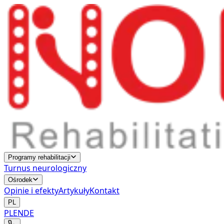
Programy rehabilitacji
Turnus neurologiczny
Ośrodek
Opinie i efekty
Artykuły
Kontakt
PL
PL
EN
DE