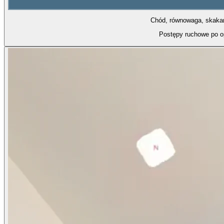
Chód, równowaga, skakani
Postępy ruchowe po o