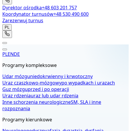
Dyrektor ośrodka
+48 603 201 757
Koordynator turnusów
+48 530 490 600
Zarezerwuj turnus
PL
PL
EN
DE
Programy kompleksowe
Udar mózgu
niedokrwienny i krwotoczny
Uraz czaszkowo-mózgowy
po wypadkach i urazach
Guz mózgu
przed i po operacji
Uraz rdzenia
uraz lub udar rdzenia
Inne schorzenia neurologiczne
SM, SLA i inne
rozpoznania
Programy kierunkowe
Neurologopedyczny
afazja, dyzartria, dysfagia