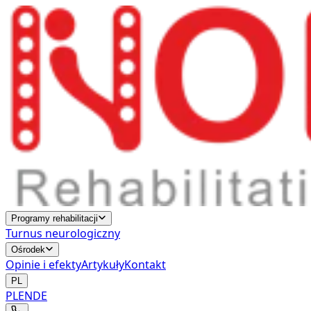
Programy rehabilitacji
Turnus neurologiczny
Ośrodek
Opinie i efekty
Artykuły
Kontakt
PL
PL
EN
DE