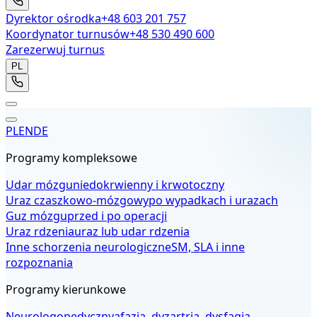
Dyrektor ośrodka
+48 603 201 757
Koordynator turnusów
+48 530 490 600
Zarezerwuj turnus
PL
PL
EN
DE
Programy kompleksowe
Udar mózgu
niedokrwienny i krwotoczny
Uraz czaszkowo-mózgowy
po wypadkach i urazach
Guz mózgu
przed i po operacji
Uraz rdzenia
uraz lub udar rdzenia
Inne schorzenia neurologiczne
SM, SLA i inne
rozpoznania
Programy kierunkowe
Neurologopedyczny
afazja, dyzartria, dysfagia