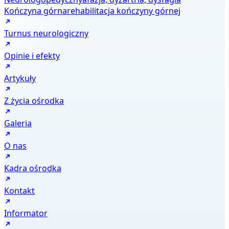
Kończyna górna
rehabilitacja kończyny górnej
Turnus neurologiczny
Opinie i efekty
Artykuły
Z życia ośrodka
Galeria
O nas
Kadra ośrodka
Kontakt
Informator