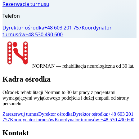
Rezerwacja turnusu
Telefon
Dyrektor ośrodka
+48 603 201 757
Koordynator
turnusów
+48 530 490 600
NORMAN
— rehabilitacja neurologiczna od 30 lat.
Kadra ośrodka
Ośrodek rehabilitacji Norman to 30 lat pracy z pacjentami
wymagającymi wyjątkowego podejścia i dużej empatii od strony
personelu.
Zarezerwuj turnus
Dyrektor ośrodka
Dyrektor ośrodka:
+48 603 201
757
Koordynator turnusów
Koordynator turnusów:
+48 530 490 600
Kontakt