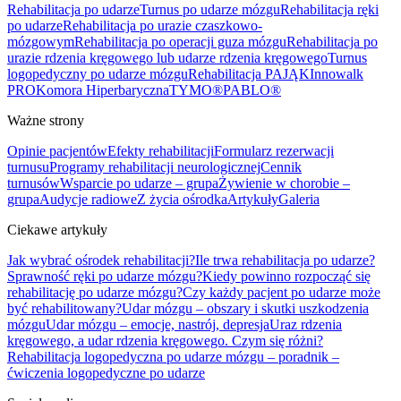
Rehabilitacja po udarze
Turnus po udarze mózgu
Rehabilitacja ręki
po udarze
Rehabilitacja po urazie czaszkowo-
mózgowym
Rehabilitacja po operacji guza mózgu
Rehabilitacja po
urazie rdzenia kręgowego lub udarze rdzenia kręgowego
Turnus
logopedyczny po udarze mózgu
Rehabilitacja PAJĄK
Innowalk
PRO
Komora Hiperbaryczna
TYMO®
PABLO®
Ważne strony
Opinie pacjentów
Efekty rehabilitacji
Formularz rezerwacji
turnusu
Programy rehabilitacji neurologicznej
Cennik
turnusów
Wsparcie po udarze – grupa
Żywienie w chorobie –
grupa
Audycje radiowe
Z życia ośrodka
Artykuły
Galeria
Ciekawe artykuły
Jak wybrać ośrodek rehabilitacji?
Ile trwa rehabilitacja po udarze?
Sprawność ręki po udarze mózgu?
Kiedy powinno rozpocząć się
rehabilitację po udarze mózgu?
Czy każdy pacjent po udarze może
być rehabilitowany?
Udar mózgu – obszary i skutki uszkodzenia
mózgu
Udar mózgu – emocje, nastrój, depresja
Uraz rdzenia
kręgowego, a udar rdzenia kręgowego. Czym się różni?
Rehabilitacja logopedyczna po udarze mózgu – poradnik –
ćwiczenia logopedyczne po udarze