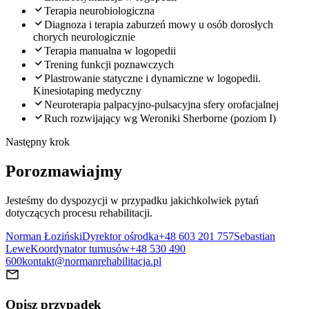
Terapia neurobiologiczna
Diagnoza i terapia zaburzeń mowy u osób dorosłych
chorych neurologicznie
Terapia manualna w logopedii
Trening funkcji poznawczych
Plastrowanie statyczne i dynamiczne w logopedii.
Kinesiotaping medyczny
Neuroterapia palpacyjno-pulsacyjna sfery orofacjalnej
Ruch rozwijający wg Weroniki Sherborne (poziom I)
Następny krok
Porozmawiajmy
Jesteśmy do dyspozycji w przypadku jakichkolwiek pytań
dotyczących procesu rehabilitacji.
Norman Łoziński
Dyrektor ośrodka
+48 603 201 757
Sebastian
Lewe
Koordynator turnusów
+48 530 490
600
kontakt@normanrehabilitacja.pl
Opisz przypadek