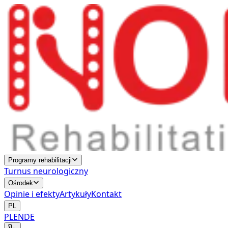
Programy rehabilitacji
Turnus neurologiczny
Ośrodek
Opinie i efekty
Artykuły
Kontakt
PL
PL
EN
DE