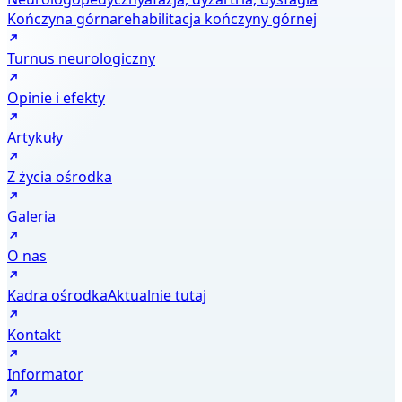
Kończyna górna
rehabilitacja kończyny górnej
Turnus neurologiczny
Opinie i efekty
Artykuły
Z życia ośrodka
Galeria
O nas
Kadra ośrodka
Aktualnie tutaj
Kontakt
Informator