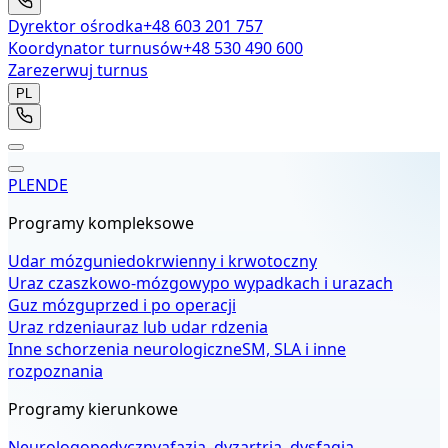
Dyrektor ośrodka
+48 603 201 757
Koordynator turnusów
+48 530 490 600
Zarezerwuj turnus
PL
PL
EN
DE
Programy kompleksowe
Udar mózgu
niedokrwienny i krwotoczny
Uraz czaszkowo-mózgowy
po wypadkach i urazach
Guz mózgu
przed i po operacji
Uraz rdzenia
uraz lub udar rdzenia
Inne schorzenia neurologiczne
SM, SLA i inne
rozpoznania
Programy kierunkowe
Neurologopedyczny
afazja, dyzartria, dysfagia