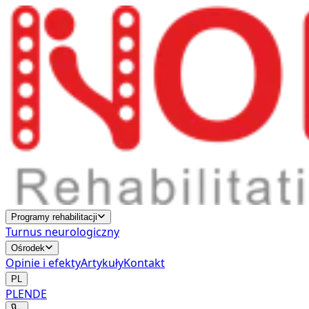
Programy rehabilitacji
Turnus neurologiczny
Ośrodek
Opinie i efekty
Artykuły
Kontakt
PL
PL
EN
DE