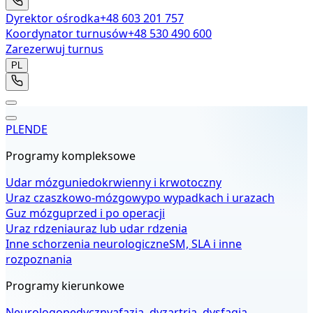
Dyrektor ośrodka
+48 603 201 757
Koordynator turnusów
+48 530 490 600
Zarezerwuj turnus
PL
PL
EN
DE
Programy kompleksowe
Udar mózgu
niedokrwienny i krwotoczny
Uraz czaszkowo-mózgowy
po wypadkach i urazach
Guz mózgu
przed i po operacji
Uraz rdzenia
uraz lub udar rdzenia
Inne schorzenia neurologiczne
SM, SLA i inne
rozpoznania
Programy kierunkowe
Neurologopedyczny
afazja, dyzartria, dysfagia