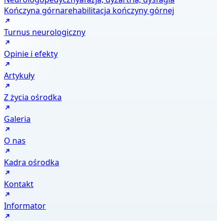
Kończyna górna
rehabilitacja kończyny górnej
Turnus neurologiczny
Opinie i efekty
Artykuły
Z życia ośrodka
Galeria
O nas
Kadra ośrodka
Kontakt
Informator