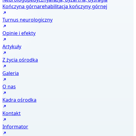
Kończyna górna
rehabilitacja kończyny górnej
Turnus neurologiczny
Opinie i efekty
Artykuły
Z życia ośrodka
Galeria
O nas
Kadra ośrodka
Kontakt
Informator