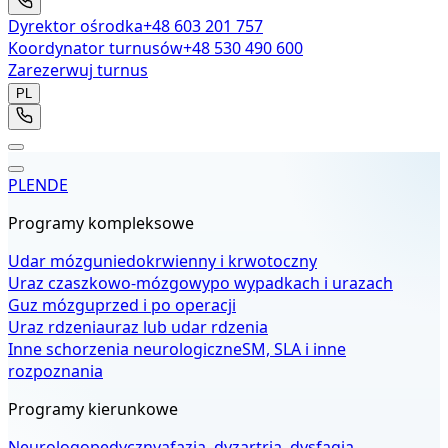
Dyrektor ośrodka
+48 603 201 757
Koordynator turnusów
+48 530 490 600
Zarezerwuj turnus
PL
PL
EN
DE
Programy kompleksowe
Udar mózgu
niedokrwienny i krwotoczny
Uraz czaszkowo-mózgowy
po wypadkach i urazach
Guz mózgu
przed i po operacji
Uraz rdzenia
uraz lub udar rdzenia
Inne schorzenia neurologiczne
SM, SLA i inne
rozpoznania
Programy kierunkowe
Neurologopedyczny
afazja, dyzartria, dysfagia