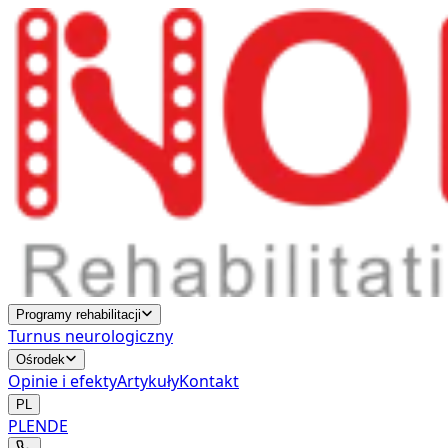
Programy rehabilitacji
Turnus neurologiczny
Ośrodek
Opinie i efekty
Artykuły
Kontakt
PL
PL
EN
DE