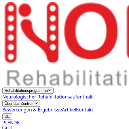
Rehabilitationsprogramme
Neurologischer Rehabilitationsaufenthalt
Über das Zentrum
Bewertungen & Ergebnisse
Artikel
Kontakt
DE
PL
EN
DE