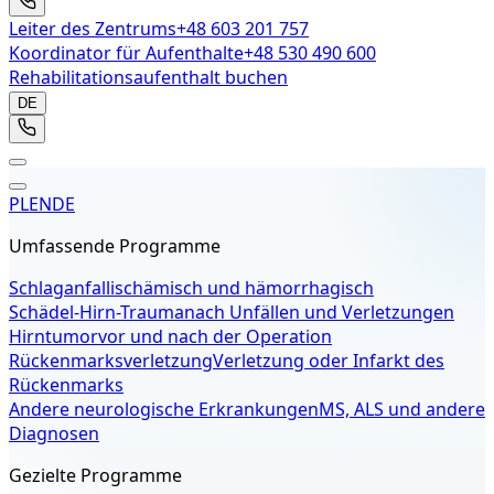
Leiter des Zentrums
+48 603 201 757
Koordinator für Aufenthalte
+48 530 490 600
Rehabilitationsaufenthalt buchen
DE
PL
EN
DE
Umfassende Programme
Schlaganfall
ischämisch und hämorrhagisch
Schädel-Hirn-Trauma
nach Unfällen und Verletzungen
Hirntumor
vor und nach der Operation
Rückenmarksverletzung
Verletzung oder Infarkt des
Rückenmarks
Andere neurologische Erkrankungen
MS, ALS und andere
Diagnosen
Gezielte Programme