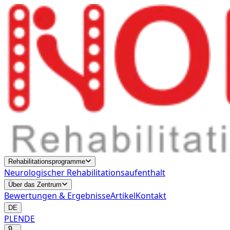
Rehabilitationsprogramme
Neurologischer Rehabilitationsaufenthalt
Über das Zentrum
Bewertungen & Ergebnisse
Artikel
Kontakt
DE
PL
EN
DE