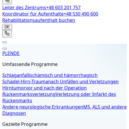
Leiter des Zentrums
+48 603 201 757
Koordinator für Aufenthalte
+48 530 490 600
Rehabilitationsaufenthalt buchen
DE
PL
EN
DE
Umfassende Programme
Schlaganfall
ischämisch und hämorrhagisch
Schädel-Hirn-Trauma
nach Unfällen und Verletzungen
Hirntumor
vor und nach der Operation
Rückenmarksverletzung
Verletzung oder Infarkt des
Rückenmarks
Andere neurologische Erkrankungen
MS, ALS und andere
Diagnosen
Gezielte Programme