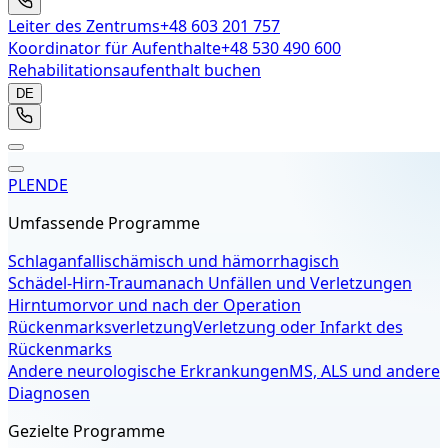
Leiter des Zentrums
+48 603 201 757
Koordinator für Aufenthalte
+48 530 490 600
Rehabilitationsaufenthalt buchen
DE
PL
EN
DE
Umfassende Programme
Schlaganfall
ischämisch und hämorrhagisch
Schädel-Hirn-Trauma
nach Unfällen und Verletzungen
Hirntumor
vor und nach der Operation
Rückenmarksverletzung
Verletzung oder Infarkt des
Rückenmarks
Andere neurologische Erkrankungen
MS, ALS und andere
Diagnosen
Gezielte Programme