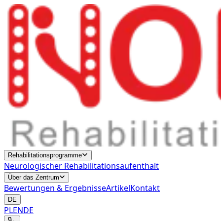
Rehabilitationsprogramme
Neurologischer Rehabilitationsaufenthalt
Über das Zentrum
Bewertungen & Ergebnisse
Artikel
Kontakt
DE
PL
EN
DE