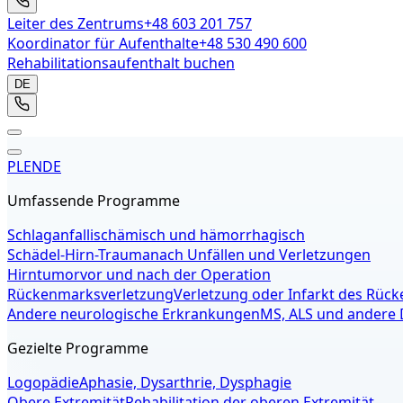
Leiter des Zentrums
+48 603 201 757
Koordinator für Aufenthalte
+48 530 490 600
Rehabilitationsaufenthalt buchen
DE
PL
EN
DE
Umfassende Programme
Schlaganfall
ischämisch und hämorrhagisch
Schädel-Hirn-Trauma
nach Unfällen und Verletzungen
Hirntumor
vor und nach der Operation
Rückenmarksverletzung
Verletzung oder Infarkt des Rüc
Andere neurologische Erkrankungen
MS, ALS und andere
Gezielte Programme
Logopädie
Aphasie, Dysarthrie, Dysphagie
Obere Extremität
Rehabilitation der oberen Extremität