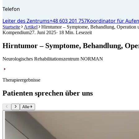
Telefon
Leiter des Zentrums
+48 603 201 757
Koordinator für Aufen
Startseite
Artikel
Hirntumor – Symptome, Behandlung, Operation u
Kompendium
27. Juni 2025
· 18 Min. Lesezeit
Hirntumor – Symptome, Behandlung, Oper
Neurologisches Rehabilitationszentrum NORMAN
Therapieergebnisse
Patienten sprechen über uns
Alle