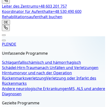
Leiter des Zentrums
+48 603 201 757
Koordinator für Aufenthalte
+48 530 490 600
Rehabilitationsaufenthalt buchen
DE
PL
EN
DE
Umfassende Programme
Schlaganfall
ischämisch und hämorrhagisch
Schädel-Hirn-Trauma
nach Unfällen und Verletzungen
Hirntumor
vor und nach der Operation
Rückenmarksverletzung
Verletzung oder Infarkt des
Rückenmarks
Andere neurologische Erkrankungen
MS, ALS und andere
Diagnosen
Gezielte Programme