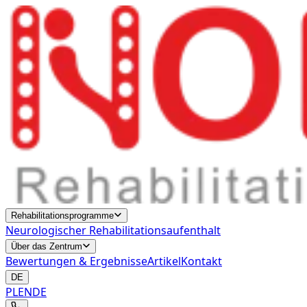
Rehabilitationsprogramme
Neurologischer Rehabilitationsaufenthalt
Über das Zentrum
Bewertungen & Ergebnisse
Artikel
Kontakt
DE
PL
EN
DE