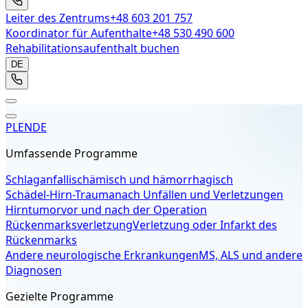
Leiter des Zentrums
+48 603 201 757
Koordinator für Aufenthalte
+48 530 490 600
Rehabilitationsaufenthalt buchen
DE
PL
EN
DE
Umfassende Programme
Schlaganfall
ischämisch und hämorrhagisch
Schädel-Hirn-Trauma
nach Unfällen und Verletzungen
Hirntumor
vor und nach der Operation
Rückenmarksverletzung
Verletzung oder Infarkt des
Rückenmarks
Andere neurologische Erkrankungen
MS, ALS und andere
Diagnosen
Gezielte Programme