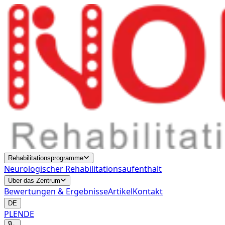
Rehabilitationsprogramme
Neurologischer Rehabilitationsaufenthalt
Über das Zentrum
Bewertungen & Ergebnisse
Artikel
Kontakt
DE
PL
EN
DE